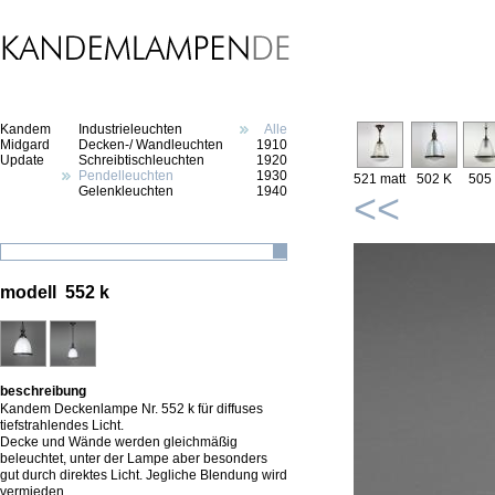
Kandem
Industrieleuchten
Alle
Midgard
Decken-/ Wandleuchten
1910
Update
Schreibtischleuchten
1920
Pendelleuchten
1930
521 matt
502 K
505
Gelenkleuchten
1940
<<
modell 552 k
beschreibung
Kandem Deckenlampe Nr. 552 k für diffuses
tiefstrahlendes Licht.
Decke und Wände werden gleichmäßig
beleuchtet, unter der Lampe aber besonders
gut durch direktes Licht. Jegliche Blendung wird
vermieden.