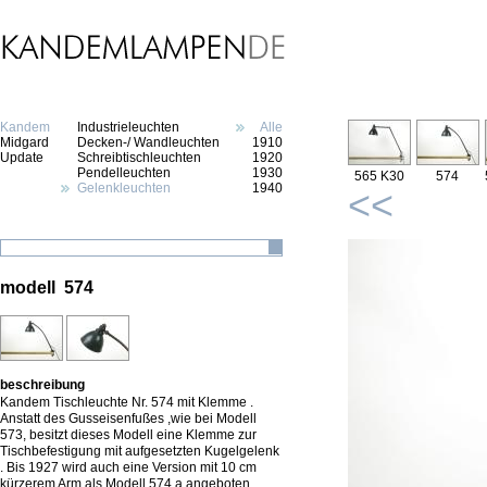
Kandem
Industrieleuchten
Alle
Midgard
Decken-/ Wandleuchten
1910
Update
Schreibtischleuchten
1920
Pendelleuchten
1930
565 K30
574
Gelenkleuchten
1940
<<
modell 574
beschreibung
Kandem Tischleuchte Nr. 574 mit Klemme .
Anstatt des Gusseisenfußes ,wie bei Modell
573, besitzt dieses Modell eine Klemme zur
Tischbefestigung mit aufgesetzten Kugelgelenk
. Bis 1927 wird auch eine Version mit 10 cm
kürzerem Arm als Modell 574 a angeboten.