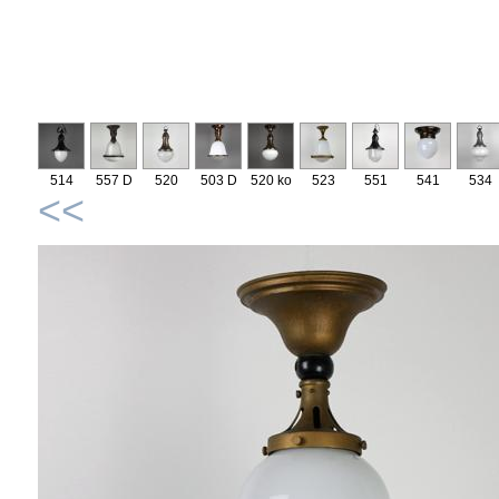
514
557 D
520
503 D
520 ko
523
551
541
534
<<