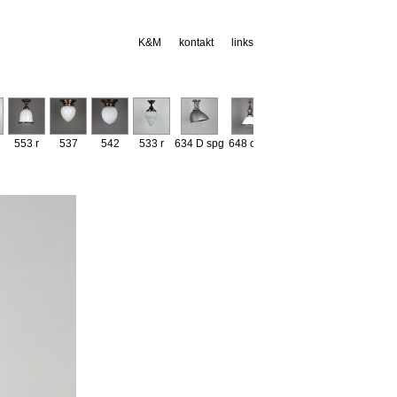
K&M
kontakt
links
553 r
537
542
533 r
634 D spg
648 opal
612 spg
522 r
545 Ko