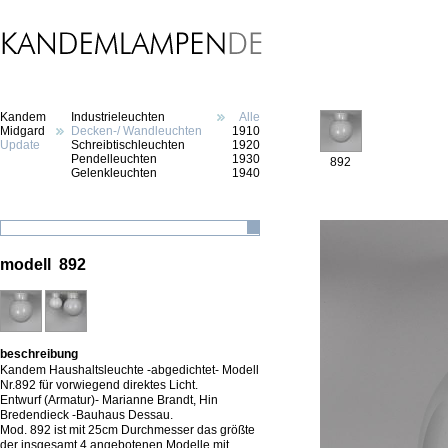
Kandem
Industrieleuchten
Alle
Midgard
Decken-/ Wandleuchten
1910
Update
Schreibtischleuchten
1920
Pendelleuchten
1930
892
Gelenkleuchten
1940
modell 892
beschreibung
Kandem Haushaltsleuchte -abgedichtet- Modell
Nr.892 für vorwiegend direktes Licht.
Entwurf (Armatur)- Marianne Brandt, Hin
Bredendieck -Bauhaus Dessau.
Mod. 892 ist mit 25cm Durchmesser das größte
der insgesamt 4 angebotenen Modelle mit