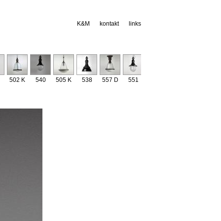
K&M
kontakt
links
502 K
540
505 K
538
557 D
551
529
534
541