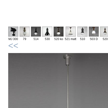
MJ 300
79
514
530
520 ko
521 matt
510
503 D
520
<<