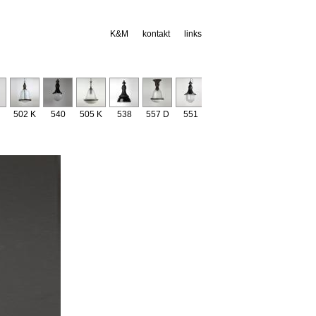
K&M
kontakt
links
502 K
540
505 K
538
557 D
551
529
534
541