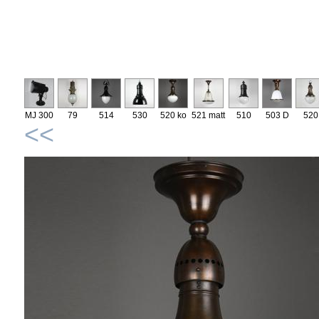
MJ 300
79
514
530
520 ko
521 matt
510
503 D
520
<<