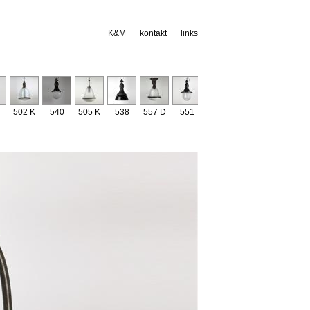
K&M
kontakt
links
502 K
540
505 K
538
557 D
551
529
534
541