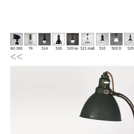
MJ 300
79
514
530
520 ko
521 matt
510
503 D
520
<<