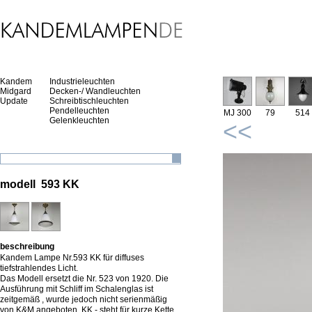
Kandem
Industrieleuchten
Midgard
Decken-/ Wandleuchten
Update
Schreibtischleuchten
Pendelleuchten
MJ 300
79
514
Gelenkleuchten
<<
modell 593 KK
beschreibung
Kandem Lampe Nr.593 KK für diffuses
tiefstrahlendes Licht.
Das Modell ersetzt die Nr. 523 von 1920. Die
Ausführung mit Schliff im Schalenglas ist
zeitgemäß , wurde jedoch nicht serienmäßig
von K&M angeboten. KK - steht für kurze Kette.