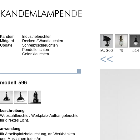
Kandem
Industrieleuchten
Midgard
Decken-/ Wandleuchten
Update
Schreibtischleuchten
Pendelleuchten
MJ 300
79
514
Gelenkleuchten
<<
modell 596
beschreibung
Webstuhlleuchte / Werkplatz-Aufhängeleuchte
für direktes Licht.
anwendung
für Arbeitsplatzbeleuchtung, an Werkbänken
und Maschinen jeder Art.