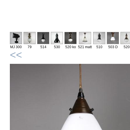
MJ 300
79
514
530
520 ko
521 matt
510
503 D
520
<<