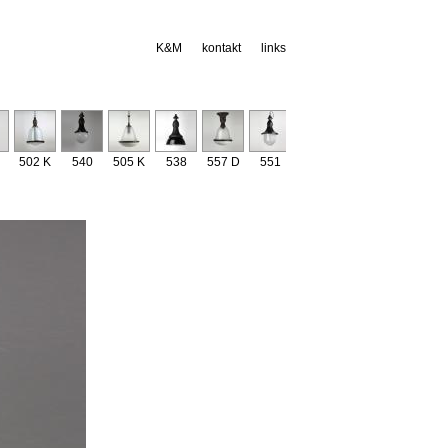
K&M
kontakt
links
502 K
540
505 K
538
557 D
551
529
534
541