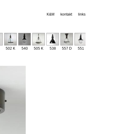
K&M
kontakt
links
502 K
540
505 K
538
557 D
551
529
534
541