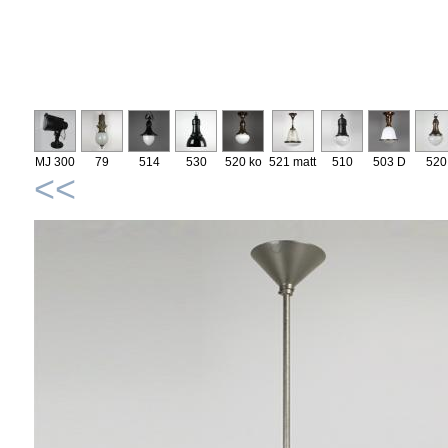
MJ 300
79
514
530
520 ko
521 matt
510
503 D
520
<<