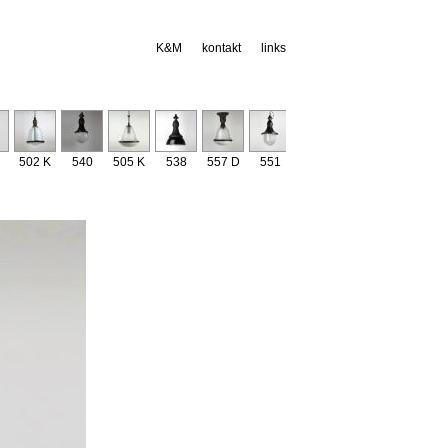
K&M
kontakt
links
502 K
540
505 K
538
557 D
551
529
534
541