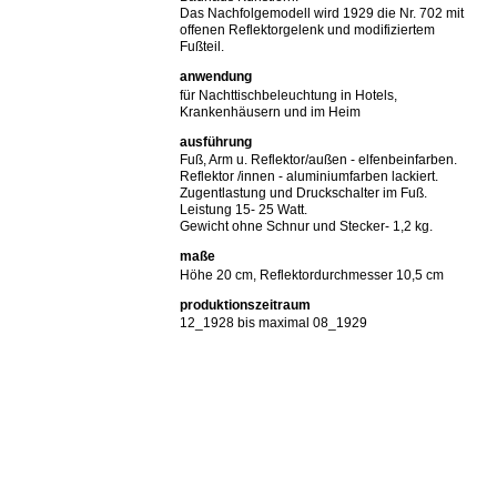
Das Nachfolgemodell wird 1929 die Nr. 702 mit
offenen Reflektorgelenk und modifiziertem
Fußteil.
anwendung
für Nachttischbeleuchtung in Hotels,
Krankenhäusern und im Heim
ausführung
Fuß, Arm u. Reflektor/außen - elfenbeinfarben.
Reflektor /innen - aluminiumfarben lackiert.
Zugentlastung und Druckschalter im Fuß.
Leistung 15- 25 Watt.
Gewicht ohne Schnur und Stecker- 1,2 kg.
maße
Höhe 20 cm, Reflektordurchmesser 10,5 cm
produktionszeitraum
12_1928 bis maximal 08_1929