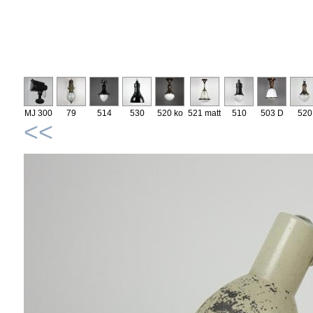
MJ 300
79
514
530
520 ko
521 matt
510
503 D
520
<<