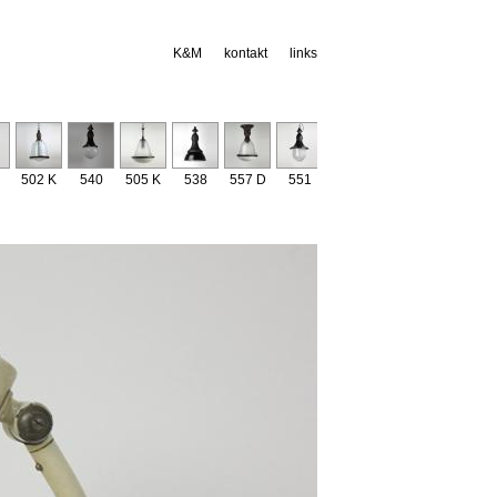
K&M
kontakt
links
502 K
540
505 K
538
557 D
551
529
534
541