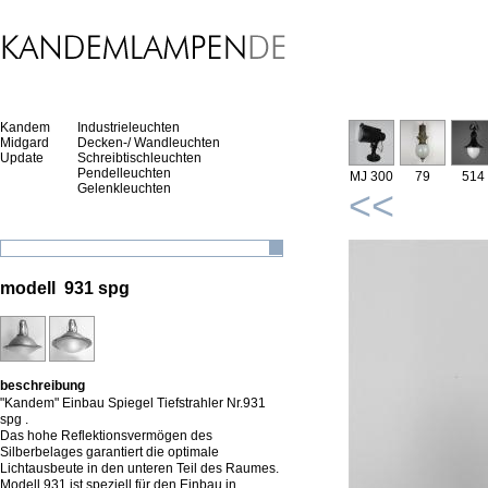
Kandem
Industrieleuchten
Midgard
Decken-/ Wandleuchten
Update
Schreibtischleuchten
Pendelleuchten
MJ 300
79
514
Gelenkleuchten
<<
modell 931 spg
beschreibung
"Kandem" Einbau Spiegel Tiefstrahler Nr.931
spg .
Das hohe Reflektionsvermögen des
Silberbelages garantiert die optimale
Lichtausbeute in den unteren Teil des Raumes.
Modell 931 ist speziell für den Einbau in