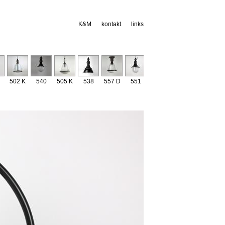
K&M
kontakt
links
502 K
540
505 K
538
557 D
551
529
534
541