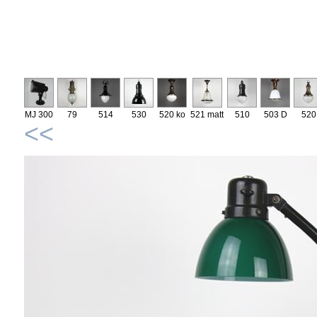
MJ 300
79
514
530
520 ko
521 matt
510
503 D
520
<<