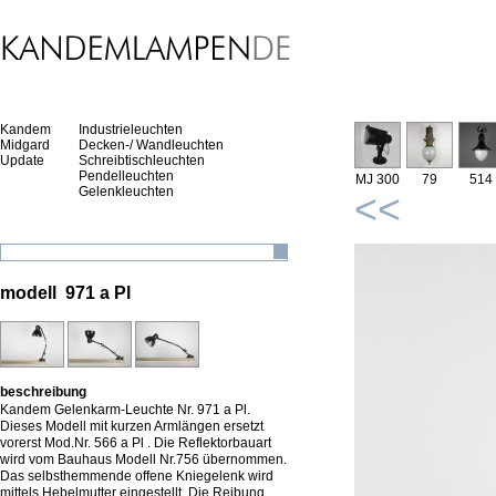
Kandem
Industrieleuchten
Midgard
Decken-/ Wandleuchten
Update
Schreibtischleuchten
Pendelleuchten
MJ 300
79
514
Gelenkleuchten
<<
modell 971 a Pl
beschreibung
Kandem Gelenkarm-Leuchte Nr. 971 a Pl.
Dieses Modell mit kurzen Armlängen ersetzt
vorerst Mod.Nr. 566 a Pl . Die Reflektorbauart
wird vom Bauhaus Modell Nr.756 übernommen.
Das selbsthemmende offene Kniegelenk wird
mittels Hebelmutter eingestellt. Die Reibung