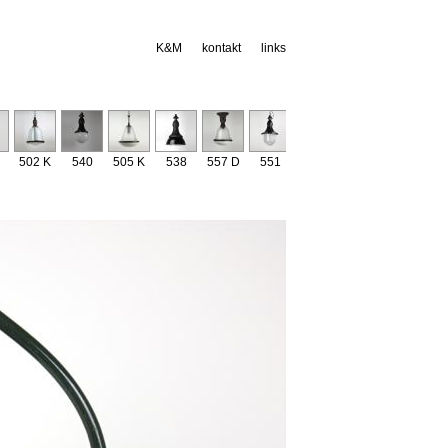
K&M
kontakt
links
502 K
540
505 K
538
557 D
551
529
534
541