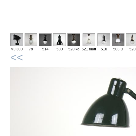
MJ 300
79
514
530
520 ko
521 matt
510
503 D
520
<<